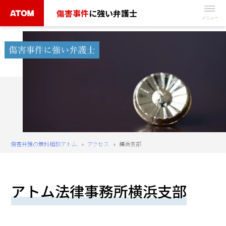
Skip
傷害事件
に強い弁護士
to
無
content
料
相
談
予
約
は
こ
ち
傷害弁護の無料相談アトム
»
アクセス
»
横浜支部
ら
タ
アトム法律事務所横浜支部
ッ
プ
で
電