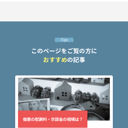
事
件
の
よ
く
あ
る
Tips
相
このページをご覧の方に
談・
おすすめ
の記事
お
悩
み
傷害
の慰
謝
料・
示談
傷害の慰謝料・示談金の相場は？
金の
相場