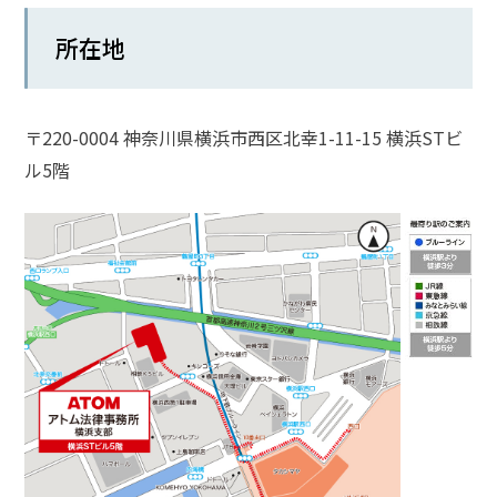
話
所在地
を
か
け
る
〒220-0004 神奈川県横浜市西区北幸1-11-15 横浜STビ
ル5階
電
話
受
付
24
時
間
365
日!
全
国
対
応!