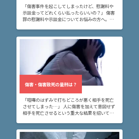
は？
「傷害事件を起こしてしまったけど、慰謝料や
示談金ってどれくらい払ったらいいの？」 傷害
罪の慰謝料や示談金についてお悩みの方へ。こ
傷
のページでは、傷害罪の慰謝料・示談金の相場
害・
や、傷害罪の示談金の範囲や決まり方につい
傷害
て、解説し […]
致死
の量
刑
は？
傷害
傷害・傷害致死の量刑は？
事件
の流
「喧嘩のはずみで打ちどころが悪く相手を死亡
れ
させてしまった…」 人に傷害を加えて意図せず
は？
相手を死亡させるという重大な結果を招いてし
まった方へ。このページでは、傷害罪と傷害致
死罪の量刑・法定刑の違いや、傷害致死罪と殺
ア
人罪の違 […]
ト