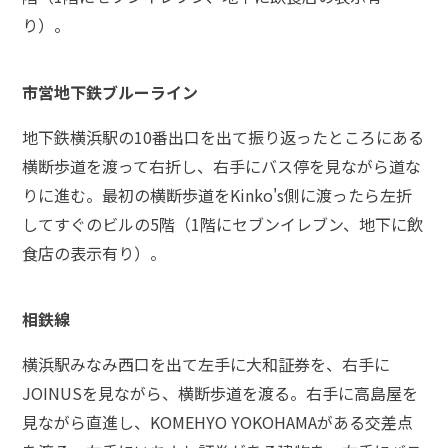
り）。
弁
護
士
市営地下鉄ブルーライン
に
相
地下鉄横浜駅の10番出口を出て振り返ったところにある
談
す
横断歩道を渡って右折し、右手にバス停を見ながら道な
る
りに進む。最初の横断歩道をKinko's側に渡ったら左折
メ
リ
してすぐのビルの5階（1階にセブンイレブン、地下に飲
ッ
食店の表示有り）。
ト
は
相鉄線
弁
横浜駅みなみ西口を出て左手に大和証券を、右手に
護
JOINUSを見ながら、横断歩道を渡る。右手に高島屋を
士
に
見ながら直進し、KOMEHYO YOKOHAMAがある交差点
依