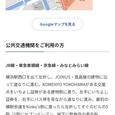
メールで相談予約
LINEで相談案内
Googleマップを見る
傷
害
公共交通機関をご利用の方
事
件
で
お
JR線・東急東横線・京急線・みなとみらい線
悩
み
横浜駅西口を出て左折し、JOINUS・高島屋の建物に沿
な
って道なりに進む。KOMEHYO YOKOHAMAがある交差
ら
点をいちよし証券がある建物側に渡り、左手にいちよし
お
電
証券を、右手にバス停を見ながら道なりに進み、最初の
話
横断歩道をKinko's側に渡ったら左折してすぐのビルの5
を
階（1階にセブンイレブン、地下に飲食店の表示有