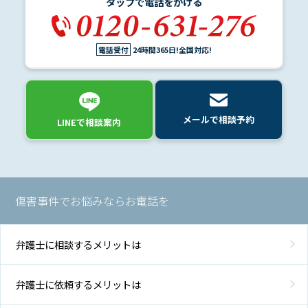
タップで電話をかける
弁
電話受付
24時間365日!全国対応!
護
士
費
用
メールで相談予約
LINEで相談案内
地
図・
アク
セス
傷害事件でお悩みならお電話を
弁護士に相談するメリットは
弁護士に依頼するメリットは