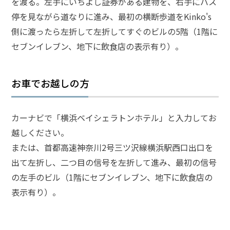
を渡る。左手にいちよし証券がある建物を、右手にバス
頼
す
停を見ながら道なりに進み、最初の横断歩道をKinko's
る
側に渡ったら左折して左折してすぐのビルの5階（1階に
メ
リ
セブンイレブン、地下に飲食店の表示有り）。
ッ
ト
は
お車でお越しの方
アト
カーナビで「横浜ベイシェラトンホテル」と入力してお
ム弁
護士
越しください。
事務
または、首都高速神奈川2号三ツ沢線横浜駅西口出口を
所の
特徴
出て左折し、二つ目の信号を左折して進み、最初の信号
は？
の左手のビル（1階にセブンイレブン、地下に飲食店の
表示有り）。
傷
害