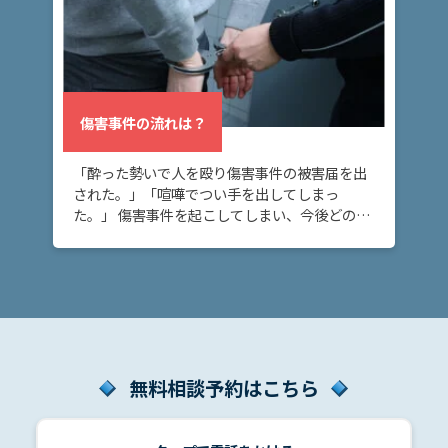
ム
に
つ
い
て
傷害事件の流れは？
「酔った勢いで人を殴り傷害事件の被害届を出
弁
護
された。」「喧嘩でつい手を出してしまっ
士
た。」 傷害事件を起こしてしまい、今後どのよ
紹
うな流れで刑事事件の捜査が進むのか不安な方
介
へ。このページでは、傷害事件が刑事事件とし
て処理される […]
解
決
事
例
無料相談予約はこちら
と
実
績