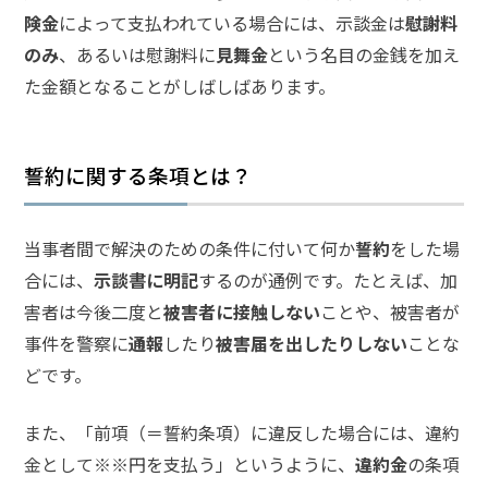
事
険金
によって支払われている場合には、示談金は
慰謝料
件
の
のみ
、あるいは慰謝料に
見舞金
という名目の金銭を加え
よ
た金額となることがしばしばあります。
く
あ
る
誓約に関する条項とは？
相
談・
お
当事者間で解決のための条件に付いて何か
誓約
をした場
悩
み
合には、
示談書に明記
するのが通例です。たとえば、加
害者は今後二度と
被害者に接触しない
ことや、被害者が
事件を警察に
通報
したり
被害届を出したりしない
ことな
傷害
の慰
どです。
謝
料・
また、「前項（＝誓約条項）に違反した場合には、違約
示談
金の
金として※※円を支払う」というように、
違約金
の条項
相場