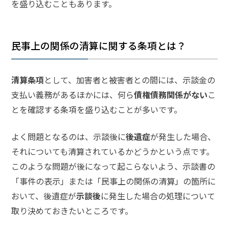
を盛り込むこともあります。
は？
傷
民事上の関係の清算に関する条項とは？
害・
傷害
致死
清算条項
として、加害者と被害者との間には、示談金の
の量
刑
支払い義務があるほかには、何ら
債権債務関係がない
こ
は？
とを確認する条項を盛り込むことが多いです。
よく問題となるのは、示談後に
後遺症
が発生した場合、
傷害
事件
それについても清算されているかどうかという点です。
の流
このような問題が後になって起こらないよう、示談書の
れ
は？
「事件の表示」または「民事上の関係の清算」の箇所に
おいて、後遺症が
示談後
に発生した場合の処理について
取り決めておきたいところです。
ア
ト