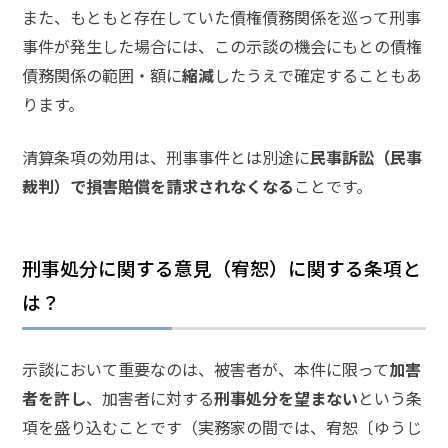
また、もともと存在していた債権債務関係を巡って刑事
ム
に
事件が発生した場合には、この示談の機会にもとの債権
つ
債務関係の範囲・額に
縮減
したうえで確定することもあ
い
ります。
て
清算条項の効用は、刑事事件とは別途に
民事訴訟（民事
弁
裁判）で損害賠償を請求されなくなる
ことです。
護
士
紹
介
刑事処分に関する意見（宥恕）に関する条項と
は？
解
決
事
示談において重要なのは、被害者が、本件に限って
加害
例
者を許し
、加害者に対する
刑事処分を望まない
という条
と
実
項を盛り込むことです（実務家の間では、宥恕〔ゆうじ
績