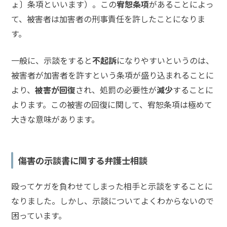
ょ〕条項といいます）。この
宥恕条項
があることによっ
て、被害者は加害者の刑事責任を許したことになりま
す。
弁
護
士
一般に、示談をすると
不起訴
になりやすいというのは、
費
用
被害者が加害者を許すという条項が盛り込まれることに
より、
被害が回復
され、処罰の必要性が
減少
することに
よります。この被害の回復に関して、宥恕条項は極めて
地
大きな意味があります。
図・
アク
セス
傷害の示談書に関する弁護士相談
殴ってケガを負わせてしまった相手と示談をすることに
なりました。しかし、示談についてよくわからないので
困っています。