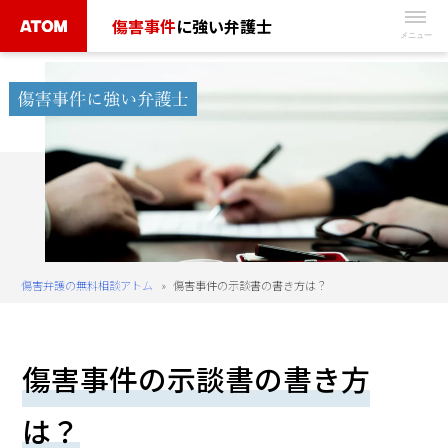
Skip
傷害事件
に強い弁護士
to
無
content
料
相
談
予
約
は
こ
ち
傷害弁護の無料相談アトム
»
傷害事件の示談書の書き方は？
ら
タ
傷害事件の示談書の書き方
ッ
プ
は？
で
電