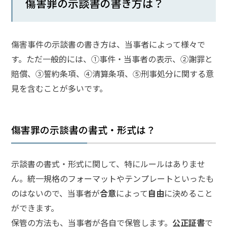
傷害罪の示談書の書き方は？
メールで相談予約
LINEで相談案内
傷害事件の示談書の書き方は、当事者によって様々で
す。ただ一般的には、①事件・当事者の表示、②謝罪と
傷
賠償、③誓約条項、④清算条項、⑤刑事処分に関する意
害
見を含むことが多いです。
事
件
で
お
傷害罪の示談書の書式・形式は？
悩
み
な
示談書の書式・形式に関して、特にルールはありませ
ら
ん。統一規格のフォーマットやテンプレートといったも
お
のはないので、当事者が
合意
によって
自由
に決めること
電
話
ができます。
を
保管の方法も、当事者が各自で保管します。
公正証書
で