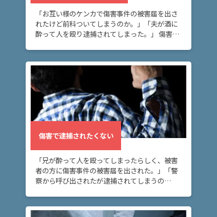
「お互い様のケンカで傷害事件の被害届を出さ
れたけど前科ついてしまうのか。」「夫が酒に
酔って人を殴り逮捕されてしまった。」 傷害事
件と前科でお悩みの方へ。このページでは傷害
事件で前科をつけないための方法を解説してい
ます。 […]
傷害で逮捕されたくない
「兄が酔って人を殴ってしまったらしく、被害
者の方に傷害事件の被害届を出された。」「警
察から呼び出されたが逮捕されてしまうの
か。」 実際に傷害事件を起こしてしまい、逮捕
されるか不安な方へ。このページでは、傷害事
件で逮捕され […]