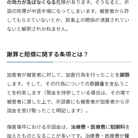
頼
の効力が及ばなくなる
危険があります。そうなると、示
す
談の効果が中途半端になってしまいます。被害者から許
る
してもらえていないとか、民事上の関係が清算されてい
メ
リ
ないと解釈されかねません。
ッ
ト
は
謝罪と賠償に関する条項とは？
アト
ム弁
加害者が被害者に対して、加害行為を行ったことを
謝罪
護士
します。そして、その行為についての
示談金
を支払うこ
事務
所の
とを約束します（現金を持参している場合は、その場で
特徴
被害者に渡した上で、示談書にも被害者が加害者から示
は？
談金を受け取ったこと明記します）。
傷
傷害事件における示談金は、
治療費・医療費
に
慰謝料
を
害
加えたものとなることが多いです。治療費・医療費が
保