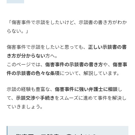
話
を
「傷害事件で示談をしたいけど、示談書の書き方がわか
か
け
らない。」
る
傷害事件で示談をしたいと思っても、
正しい示談書の書
電
話
き方が分からない
方へ。
受
このページでは、
傷害事件の示談書の書き方
や、
傷害事
付
24
件の示談書の色々な条項
について、解説しています。
時
間
365
示談の経験も豊富な、
傷害事件に強い弁護士に相談
し
日!
全
て、
示談交渉
や
手続き
をスムーズに進めて事件を解決し
国
対
ていきましょう。
応!