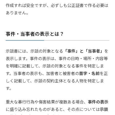
作成すれば安全ですが、必ずしも公正証書で作る必要は
弁
ありません。
護
士
に
相
事件・当事者の表示とは？
談
す
る
示談書には、示談の対象となる
「事件」と「当事者」
を
メ
リ
表示します。事件の表示は、事件の日時・場所・内容等
ッ
を明確に記載して、示談の対象となる事件を特定しま
ト
は
す。当事者の表示も、加害者と被害者の
苗字・名前
を正
しく記載して、示談の契約主体となる人物を特定しま
す。
弁
護
士
重大な暴行行為や傷害結果が複数ある場合、
事件の表示
に
に盛り込み忘れたものがあると、その点については
示談
依