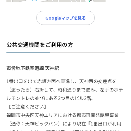
メールで相談予約
LINEで相談案内
Googleマップを見る
傷
公共交通機関をご利用の方
害
事
件
で
市営地下鉄空港線 天神駅
お
悩
1番出口を出て赤坂方面へ直進し、天神西の交差点を
み
（渡ったら）右折して、昭和通りまで進み、左手のホテ
な
ルモントレの並びにある2つ目のビル2階。
ら
お
【ご注意ください】
電
福岡市中央区天神エリアにおける都市再開発誘導事業
話
（通称：天神ビックバン）により現在『1番出口が利用
を