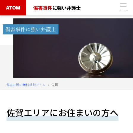
Skip
傷害事件
に強い弁護士
to
無
content
料
相
談
予
約
は
こ
ち
傷害弁護の無料相談アトム
»
佐賀
ら
タ
佐賀エリアにお住まいの方へ
ッ
プ
で
電