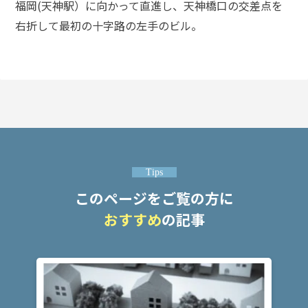
頼
福岡(天神駅）に向かって直進し、天神橋口の交差点を
す
右折して最初の十字路の左手のビル。
る
メ
リ
ッ
ト
は
アト
ム弁
Tips
護士
事務
このページをご覧の方に
所の
特徴
おすすめ
の記事
は？
傷
害