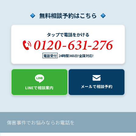
ム
に
無料相談予約はこちら
つ
い
て
タップで電話をかける
弁
電話受付
24時間365日!全国対応!
護
士
紹
介
メールで相談予約
LINEで相談案内
解
決
事
例
傷害事件でお悩みならお電話を
と
実
績