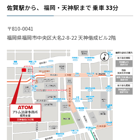
佐賀駅
から、 福岡・天神駅まで
乗車
33
分
話
を
か
〒810-0041
け
福岡県福岡市中央区大名2-8-22 天神偕成ビル2階
る
電
話
受
付
24
時
間
365
日!
全
国
対
応!