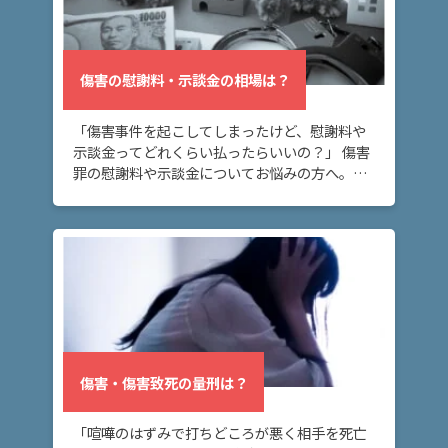
事
件
の
よ
傷害の慰謝料・示談金の相場は？
く
あ
「傷害事件を起こしてしまったけど、慰謝料や
る
示談金ってどれくらい払ったらいいの？」 傷害
相
罪の慰謝料や示談金についてお悩みの方へ。こ
談・
のページでは、傷害罪の慰謝料・示談金の相場
お
や、傷害罪の示談金の範囲や決まり方につい
悩
て、解説し […]
み
傷害
の慰
謝
料・
傷害・傷害致死の量刑は？
示談
金の
「喧嘩のはずみで打ちどころが悪く相手を死亡
相場