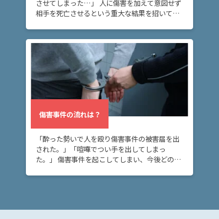
させてしまった…」 人に傷害を加えて意図せず
は？
相手を死亡させるという重大な結果を招いてし
まった方へ。このページでは、傷害罪と傷害致
死罪の量刑・法定刑の違いや、傷害致死罪と殺
傷
人罪の違 […]
害・
傷害
致死
の量
刑
は？
傷害事件の流れは？
傷害
「酔った勢いで人を殴り傷害事件の被害届を出
事件
された。」「喧嘩でつい手を出してしまっ
の流
た。」 傷害事件を起こしてしまい、今後どのよ
れ
うな流れで刑事事件の捜査が進むのか不安な方
は？
へ。このページでは、傷害事件が刑事事件とし
て処理される […]
ア
ト