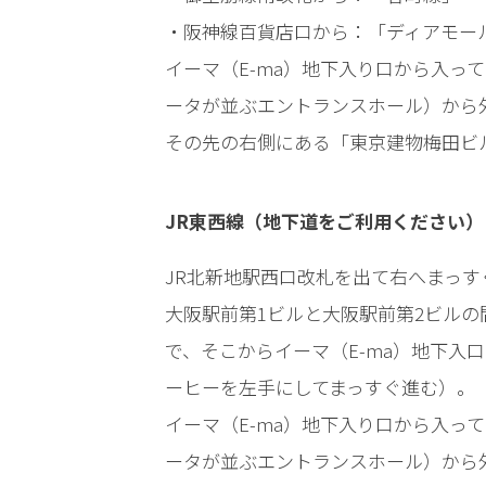
・阪神線百貨店口から：「ディアモール
弁
護
イーマ（E-ma）地下入り口から入っ
士
ータが並ぶエントランスホール）から
に
依
その先の右側にある「東京建物梅田ビ
頼
す
る
JR東西線（地下道をご利用ください）
メ
リ
JR北新地駅西口改札を出て右へまっ
ッ
ト
大阪駅前第1ビルと大阪駅前第2ビル
は
で、そこからイーマ（E-ma）地下入
ーヒーを左手にしてまっすぐ進む）。
アト
イーマ（E-ma）地下入り口から入っ
ム弁
ータが並ぶエントランスホール）から
護士