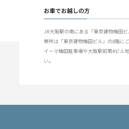
み
お車でお越しの方
傷害
の慰
JR大阪駅の南にある「東京建物梅田
謝
弊所は「東京建物梅田ビル」の8階に
料・
示談
イーマ梅田駐車場や大阪駅前第4ビル
金の
い。
相場
は？
傷
害・
傷害
致死
の量
刑
は？