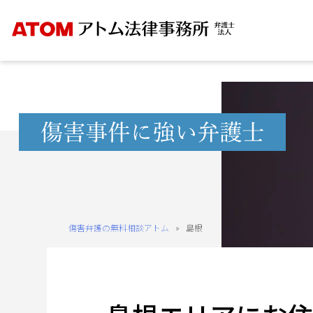
Skip
to
content
無
料
相
談
予
約
傷害弁護の無料相談アトム
»
島根
を
ご
希