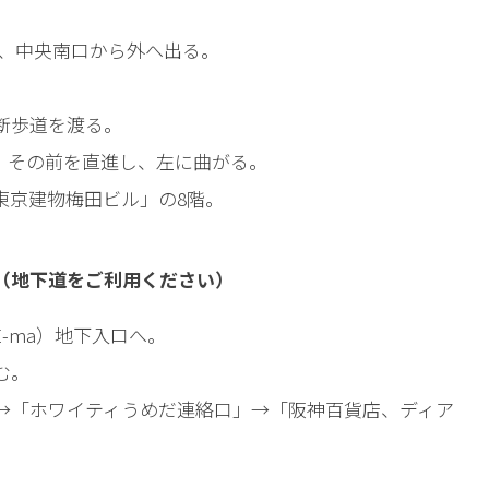
み、中央南口から外へ出る。
断歩道を渡る。
、その前を直進し、左に曲がる。
東京建物梅田ビル」の8階。
（地下道をご利用ください）
-ma）地下入口へ。
む。
→「ホワイティうめだ連絡口」→「阪神百貨店、ディア