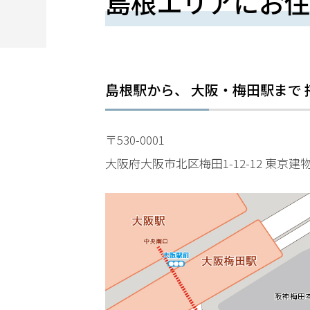
島根エリアにお住
望
さ
れ
る
島根駅
から、 大阪・梅田駅まで
方
は
〒530-0001
こ
大阪府大阪市北区梅田1-12-12 東京建
ち
ら
24