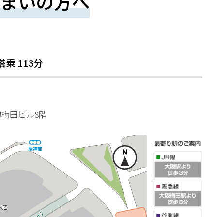
まいの方へ
搭乗
113
分
物梅田ビル8階