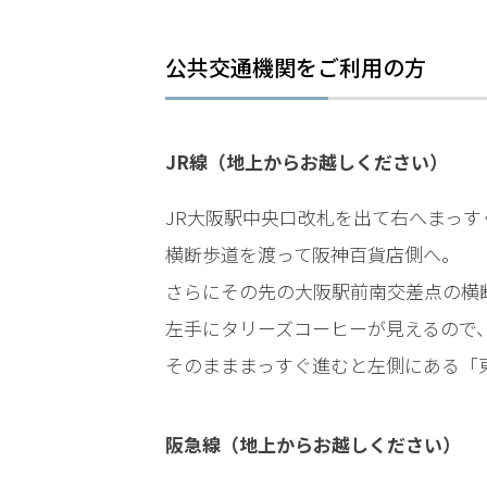
LINEで相談案内
メールで
公共交通機関をご利用の方
JR線（地上からお越しください）
JR大阪駅中央口改札を出て右へまっ
傷
害
横断歩道を渡って阪神百貨店側へ。
事
さらにその先の大阪駅前南交差点の横
件
左手にタリーズコーヒーが見えるので
で
お
そのまままっすぐ進むと左側にある「
悩
み
な
阪急線（地上からお越しください）
ら
お