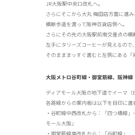
JR大阪駅中央口改札へ。
電
話
さらにそこから大丸 梅田店方面に進
を
横断歩道を渡って阪神百貨店側へ。
さらにその先の大阪駅前南交差点の横
弁
左手にタリーズコーヒーが見えるので
護
士
そのまままっすぐ進むと左側にある「
に
相
談
大阪メトロ谷町線・御堂筋線、阪神線
す
る
ディアモール大阪の地下道でイーマ（E
メ
各路線からの案内板は以下を目印に進
リ
ッ
・谷町線中西改札から：「四つ橋線」
ト
モール大阪」
は
・御堂筋線南改札から：「谷町線」