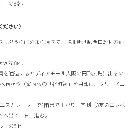
ル」の8階。
ください）
きっぷうりばを通り過ぎて、JR北新地駅西口改札方面
大阪方面へ。
の間を通過するとディアモール大阪の円形広場に出るの
口へ向かう（案内板の「谷町線」を目印に、タリーズコ
てエスカレーターで1階まで上がり、南側（3基のエレベ
外へ出て、右に進む。
ル」の8階。