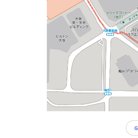
時
間
365
日!
全
国
対
応!