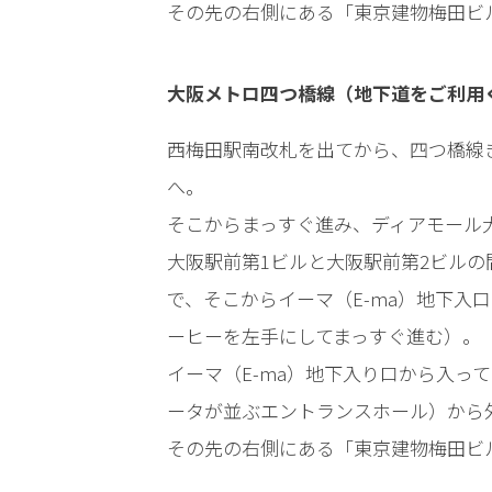
事務
その先の右側にある「東京建物梅田ビ
所の
特徴
は？
大阪メトロ四つ橋線（地下道をご利用
西梅田駅南改札を出てから、四つ橋線
傷
へ。
害
事
そこからまっすぐ進み、ディアモール
件
大阪駅前第1ビルと大阪駅前第2ビル
の
よ
で、そこからイーマ（E-ma）地下入
く
ーヒーを左手にしてまっすぐ進む）。
あ
る
イーマ（E-ma）地下入り口から入っ
相
ータが並ぶエントランスホール）から
談・
その先の右側にある「東京建物梅田ビ
お
悩