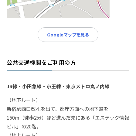
メールで相談予約
LINEで相談案内
Googleマップを見る
傷
害
事
件
公共交通機関をご利用の方
で
お
悩
JR線・小田急線・京王線・東京メトロ丸ノ内線
み
な
（地下ルート）
ら
新宿駅西口改札を出て、都庁方面への地下道を
お
電
150m（徒歩2分）ほど進んだ先にある「エステック情報
話
ビル」の20階。
を
（地上ルート）