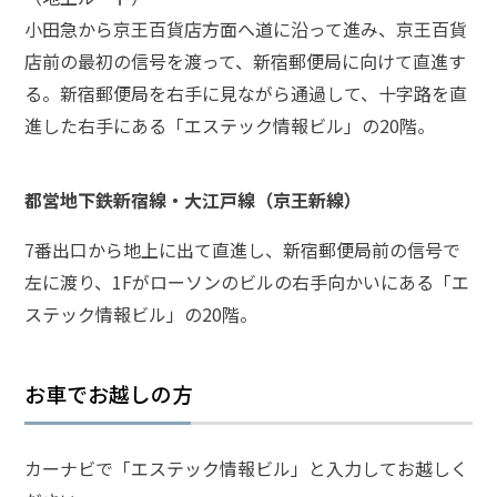
小田急から京王百貨店方面へ道に沿って進み、京王百貨
弁
店前の最初の信号を渡って、新宿郵便局に向けて直進す
護
士
る。新宿郵便局を右手に見ながら通過して、十字路を直
に
進した右手にある「エステック情報ビル」の20階。
相
談
す
都営地下鉄新宿線・大江戸線（京王新線）
る
メ
リ
7番出口から地上に出て直進し、新宿郵便局前の信号で
ッ
左に渡り、1Fがローソンのビルの右手向かいにある「エ
ト
ステック情報ビル」の20階。
は
お車でお越しの方
弁
護
士
に
カーナビで「エステック情報ビル」と入力してお越しく
依