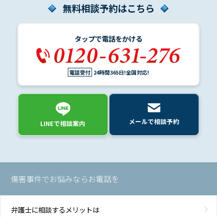
無料相談予約はこちら
ム
に
つ
タップで電話をかける
い
て
電話受付
24時間365日!全国対応!
弁
護
士
紹
メールで相談予約
介
LINEで相談案内
解
決
事
傷害事件でお悩みならお電話を
例
と
実
弁護士に相談するメリットは
績