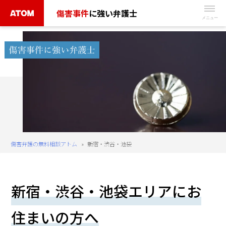
Skip
傷害事件
に強い弁護士
to
無
content
料
相
談
予
約
は
こ
ち
傷害弁護の無料相談アトム
»
新宿・渋谷・池袋
ら
タ
新宿・渋谷・池袋エリアにお
ッ
プ
住まいの方へ
で
電