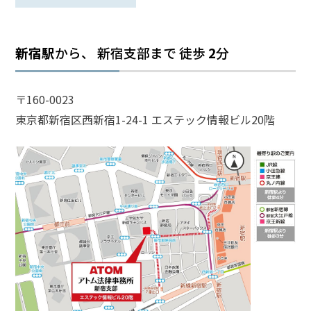
話
を
か
新宿駅
から、 新宿支部まで
徒歩
2
分
け
る
〒160-0023
電
東京都新宿区西新宿1-24-1 エステック情報ビル20階
話
受
付
24
時
間
365
日!
全
国
対
応!