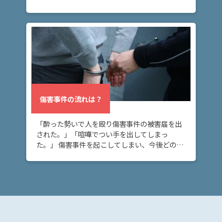
は？
まった方へ。このページでは、傷害罪と傷害致
死罪の量刑・法定刑の違いや、傷害致死罪と殺
人罪の違 […]
傷
害・
傷害
致死
の量
刑
傷害事件の流れは？
は？
「酔った勢いで人を殴り傷害事件の被害届を出
傷害
された。」「喧嘩でつい手を出してしまっ
事件
た。」 傷害事件を起こしてしまい、今後どのよ
の流
うな流れで刑事事件の捜査が進むのか不安な方
れ
へ。このページでは、傷害事件が刑事事件とし
は？
て処理される […]
ア
ト