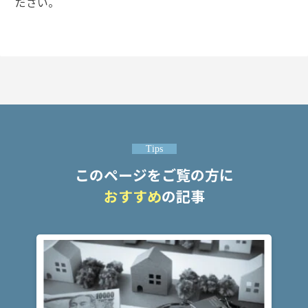
ださい。
頼
す
る
メ
リ
ッ
ト
は
アト
Tips
ム弁
このページをご覧の方に
護士
事務
おすすめ
の記事
所の
特徴
は？
傷
害