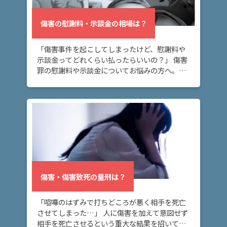
事
件
傷害の慰謝料・示談金の相場は？
の
よ
く
「傷害事件を起こしてしまったけど、慰謝料や
示談金ってどれくらい払ったらいいの？」 傷害
あ
罪の慰謝料や示談金についてお悩みの方へ。こ
る
のページでは、傷害罪の慰謝料・示談金の相場
相
や、傷害罪の示談金の範囲や決まり方につい
談・
て、解説し […]
お
悩
み
傷害
の慰
傷害・傷害致死の量刑は？
謝
料・
示談
「喧嘩のはずみで打ちどころが悪く相手を死亡
金の
させてしまった…」 人に傷害を加えて意図せず
相場
相手を死亡させるという重大な結果を招いてし