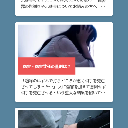
示談金ってどれくらい払ったらいいの？」 傷害
ム
罪の慰謝料や示談金についてお悩みの方へ。こ
に
のページでは、傷害罪の慰謝料・示談金の相場
や、傷害罪の示談金の範囲や決まり方につい
つ
て、解説し […]
い
て
弁
護
士
傷害・傷害致死の量刑は？
紹
介
「喧嘩のはずみで打ちどころが悪く相手を死亡
させてしまった…」 人に傷害を加えて意図せず
解
相手を死亡させるという重大な結果を招いてし
決
まった方へ。このページでは、傷害罪と傷害致
事
死罪の量刑・法定刑の違いや、傷害致死罪と殺
例
人罪の違 […]
と
実
績