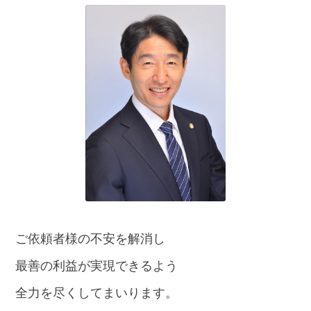
話
を
か
け
る
電
話
受
付
24
時
間
365
日!
全
国
対
ご依頼者様の不安を解消し
応!
最善の利益が実現できるよう
全力を尽くしてまいります。