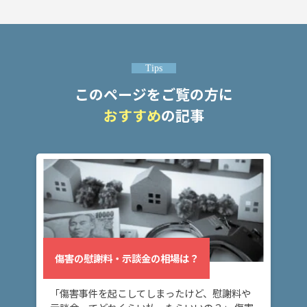
は？
傷
害・
Tips
傷害
このページをご覧の方に
致死
の量
おすすめ
の記事
刑
は？
傷害
事件
の流
れ
は？
傷害の慰謝料・示談金の相場は？
ア
「傷害事件を起こしてしまったけど、慰謝料や
ト