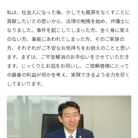
私は、社会人になった後、少しでも冤罪をなくすことに
弁
護
貢献したいとの思いから、法律の勉強を始め、弁護士に
士
なりました。事件を起こしてしまった方、全く身に覚え
に
相
のない方、事故にあわれてしまった方、そのご家族の
談
方、それぞれがご不安なお気持ちをお抱えのことと思い
す
る
ます。まずは、ご不安解消のお手伝いをさせていただき
メ
ます。じっくりとお話をお伺いし、ご依頼者様にとって
リ
の最善の利益が何かを考え、実現できるよう全力を尽く
ッ
ト
してまいります。
は
弁
護
士
に
依