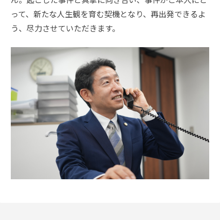
事
件
って、新たな人生観を育む契機となり、再出発できるよ
の
う、尽力させていただきます。
よ
く
あ
る
相
談・
お
悩
み
傷害
の慰
謝
料・
示談
金の
相場