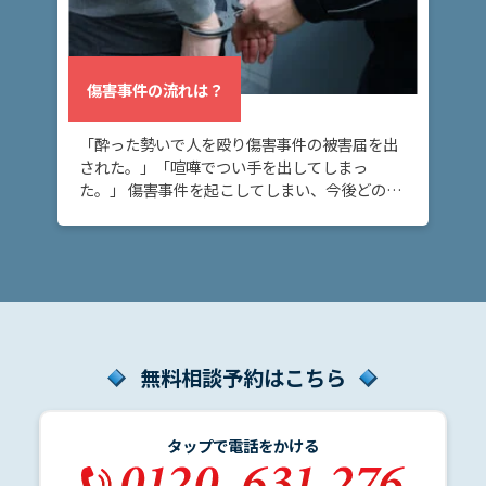
弁
傷害事件の流れは？
護
士
費
「酔った勢いで人を殴り傷害事件の被害届を出
用
された。」「喧嘩でつい手を出してしまっ
た。」 傷害事件を起こしてしまい、今後どのよ
うな流れで刑事事件の捜査が進むのか不安な方
地
へ。このページでは、傷害事件が刑事事件とし
図・
て処理される […]
アク
セス
無料相談予約はこちら
タップで電話をかける