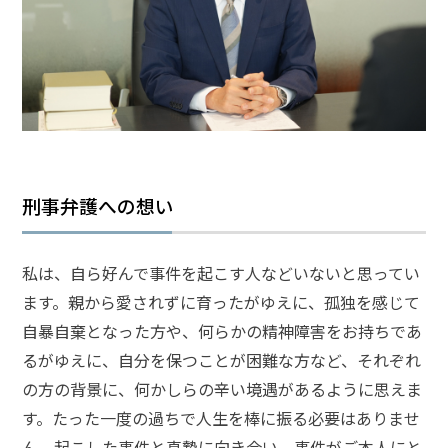
頼
す
る
メ
リ
ッ
ト
は
刑事弁護への想い
アト
ム弁
護士
私は、自ら好んで事件を起こす人などいないと思ってい
事務
所の
ます。親から愛されずに育ったがゆえに、孤独を感じて
特徴
自暴自棄となった方や、何らかの精神障害をお持ちであ
は？
るがゆえに、自分を保つことが困難な方など、それぞれ
の方の背景に、何かしらの辛い境遇があるように思えま
傷
す。たった一度の過ちで人生を棒に振る必要はありませ
害
ん。起こした事件と真摯に向き合い、事件がご本人にと