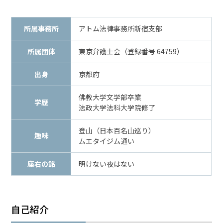
メールで相談予約
LINEで相談案内
所属事務所
アトム法律事務所新宿支部
所属団体
東京弁護士会（登録番号 64759）
傷
出身
京都府
害
事
佛教大学文学部卒業
件
学歴
法政大学法科大学院修了
で
お
登山（日本百名山巡り）
悩
趣味
ムエタイジム通い
み
な
座右の銘
明けない夜はない
ら
お
電
話
自己紹介
を