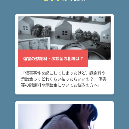
は？
傷
害・
傷害
致死
の量
刑
は？
傷害の慰謝料・示談金の相場は？
「傷害事件を起こしてしまったけど、慰謝料や
傷害
示談金ってどれくらい払ったらいいの？」 傷害
事件
罪の慰謝料や示談金についてお悩みの方へ。こ
の流
のページでは、傷害罪の慰謝料・示談金の相場
れ
や、傷害罪の示談金の範囲や決まり方につい
は？
て、解説し […]
ア
ト