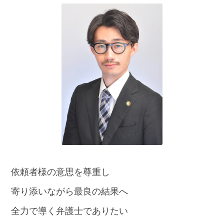
話
を
か
け
る
電
話
受
付
24
時
間
365
日!
全
国
対
依頼者様の意思を尊重し
応!
寄り添いながら最良の結果へ
全力で導く弁護士でありたい