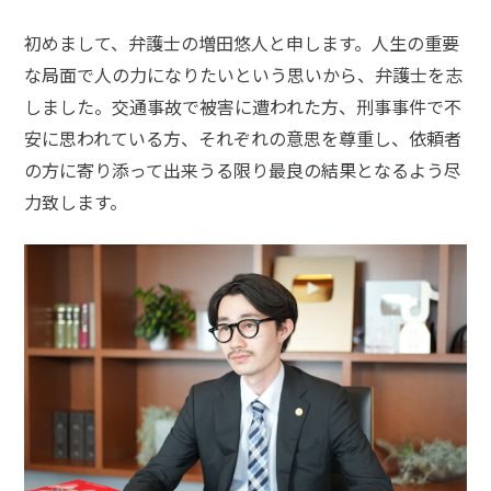
初めまして、弁護士の増田悠人と申します。人生の重要
弁
護
な局面で人の力になりたいという思いから、弁護士を志
士
しました。交通事故で被害に遭われた方、刑事事件で不
に
相
安に思われている方、それぞれの意思を尊重し、依頼者
談
の方に寄り添って出来うる限り最良の結果となるよう尽
す
る
力致します。
メ
リ
ッ
ト
は
弁
護
士
に
依