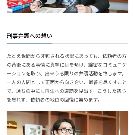
頼
す
る
メ
リ
ッ
刑事弁護への想い
ト
は
たとえ世間から非難される状況にあっても、依頼者の方
の背後にある事情に真摯に耳を傾け、綿密なコミュニケ
アト
ム弁
ーションを取り、出来うる限りの弁護活動を致します。
護士
一人の人間として正面から向き合い、最善を尽くすこと
事務
所の
で、過ちの中にも再生への道筋を見出す。こうした初心
特徴
を忘れず、依頼者の地位の回復に努めます。
は？
傷
害