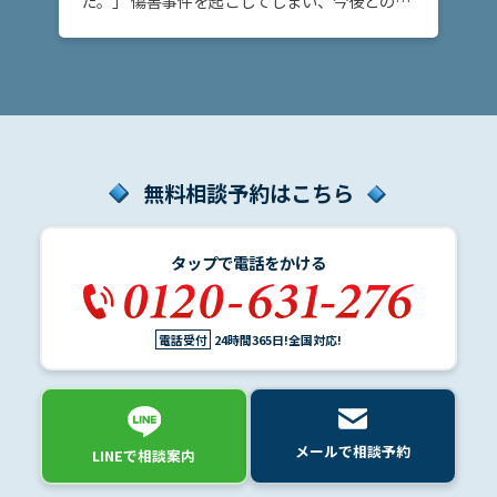
た。」 傷害事件を起こしてしまい、今後どのよ
うな流れで刑事事件の捜査が進むのか不安な方
へ。このページでは、傷害事件が刑事事件とし
て処理される […]
弁
護
士
費
用
無料相談予約はこちら
地
図・
タップで電話をかける
アク
セス
電話受付
24時間365日!全国対応!
メールで相談予約
LINEで相談案内