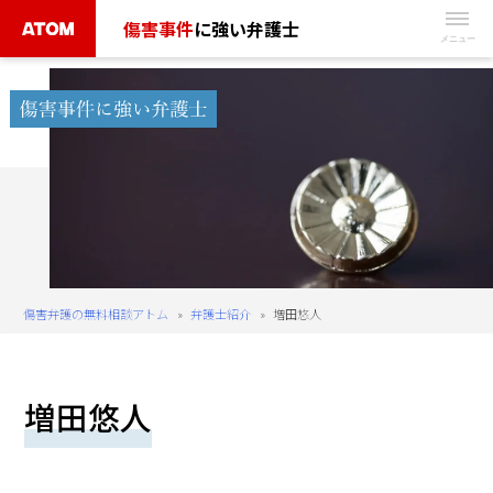
Skip
傷害事件
に強い弁護士
to
無
content
料
相
談
予
約
は
こ
ち
傷害弁護の無料相談アトム
»
弁護士紹介
»
増田悠人
ら
タ
増田悠人
ッ
プ
で
電