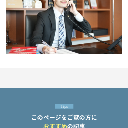
事
件
の
よ
く
あ
る
相
談・
お
悩
み
傷害
の慰
謝
Tips
料・
示談
このページをご覧の方に
金の
おすすめ
の記事
相場