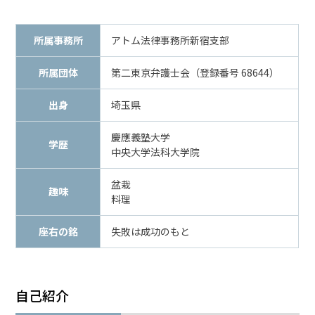
メールで相談予約
LINEで相談案内
所属事務所
アトム法律事務所新宿支部
所属団体
第二東京弁護士会（登録番号 68644）
傷
出身
埼玉県
害
事
慶應義塾大学
件
学歴
中央大学法科大学院
で
お
盆栽
悩
趣味
料理
み
な
座右の銘
失敗は成功のもと
ら
お
電
話
自己紹介
を