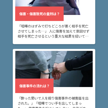
ム
に
傷害・傷害致死の量刑は？
つ
い
「喧嘩のはずみで打ちどころが悪く相手を死亡
て
させてしまった…」 人に傷害を加えて意図せず
相手を死亡させるという重大な結果を招いてし
まった方へ。このページでは、傷害罪と傷害致
弁
死罪の量刑・法定刑の違いや、傷害致死罪と殺
護
人罪の違 […]
士
紹
介
解
決
傷害事件の流れは？
事
例
と
「酔った勢いで人を殴り傷害事件の被害届を出
実
された。」「喧嘩でつい手を出してしまっ
績