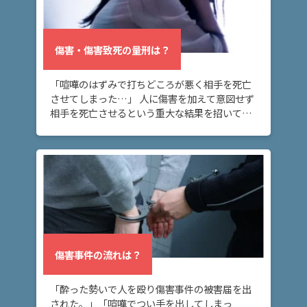
弁
傷害・傷害致死の量刑は？
護
士
「喧嘩のはずみで打ちどころが悪く相手を死亡
費
させてしまった…」 人に傷害を加えて意図せず
用
相手を死亡させるという重大な結果を招いてし
まった方へ。このページでは、傷害罪と傷害致
死罪の量刑・法定刑の違いや、傷害致死罪と殺
地
人罪の違 […]
図・
アク
セス
傷害事件の流れは？
「酔った勢いで人を殴り傷害事件の被害届を出
された。」「喧嘩でつい手を出してしまっ