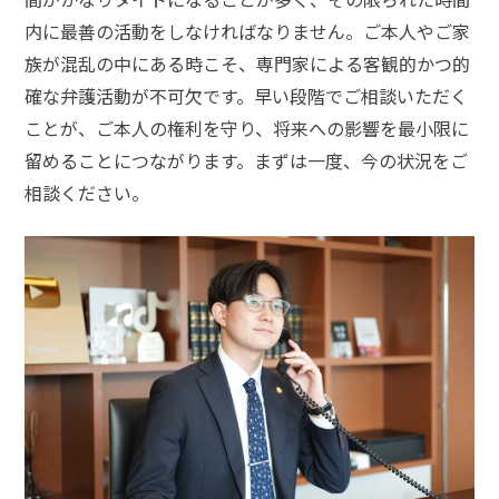
事
件
内に最善の活動をしなければなりません。ご本人やご家
の
族が混乱の中にある時こそ、専門家による客観的かつ的
よ
確な弁護活動が不可欠です。早い段階でご相談いただく
く
ことが、ご本人の権利を守り、将来への影響を最小限に
あ
る
留めることにつながります。まずは一度、今の状況をご
相
相談ください。
談・
お
悩
み
傷害
の慰
謝
料・
示談
金の
相場