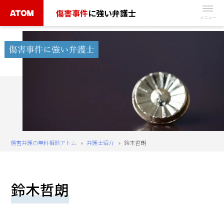
Skip
傷害事件
に強い弁護士
to
無
content
料
相
談
予
約
は
こ
ち
傷害弁護の無料相談アトム
»
弁護士紹介
»
鈴木哲朗
ら
タ
鈴木哲朗
ッ
プ
で
電