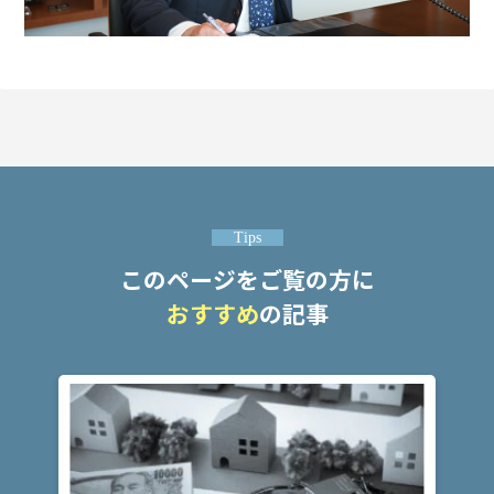
は？
傷
害・
傷害
致死
の量
刑
は？
Tips
このページをご覧の方に
傷害
おすすめ
の記事
事件
の流
れ
は？
ア
ト