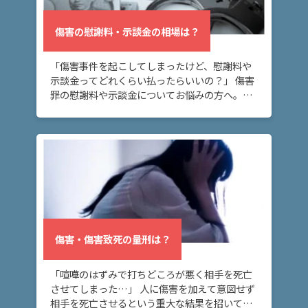
ム
に
傷害の慰謝料・示談金の相場は？
つ
い
「傷害事件を起こしてしまったけど、慰謝料や
て
示談金ってどれくらい払ったらいいの？」 傷害
罪の慰謝料や示談金についてお悩みの方へ。こ
のページでは、傷害罪の慰謝料・示談金の相場
弁
や、傷害罪の示談金の範囲や決まり方につい
護
て、解説し […]
士
紹
介
解
決
傷害・傷害致死の量刑は？
事
例
「喧嘩のはずみで打ちどころが悪く相手を死亡
と
させてしまった…」 人に傷害を加えて意図せず
実
相手を死亡させるという重大な結果を招いてし
績