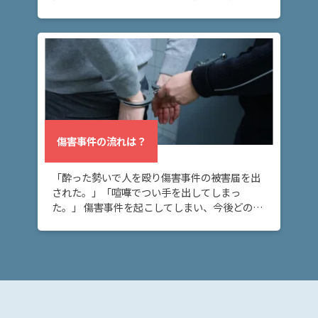
まった方へ。このページでは、傷害罪と傷害致
死罪の量刑・法定刑の違いや、傷害致死罪と殺
人罪の違 […]
弁
護
士
費
用
傷害事件の流れは？
地
図・
「酔った勢いで人を殴り傷害事件の被害届を出
アク
された。」「喧嘩でつい手を出してしまっ
セス
た。」 傷害事件を起こしてしまい、今後どのよ
うな流れで刑事事件の捜査が進むのか不安な方
へ。このページでは、傷害事件が刑事事件とし
て処理される […]