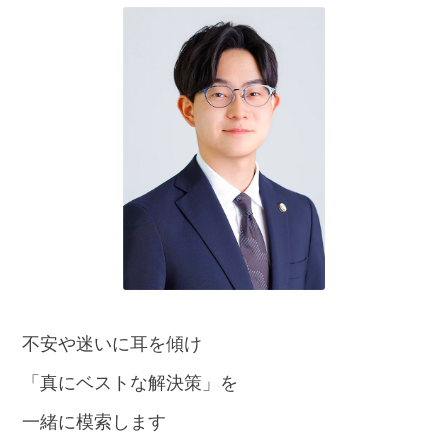
話
を
か
け
る
電
話
受
付
24
時
間
365
日!
全
国
対
不安や迷いに耳を傾け
応!
「真にベストな解決策」を
一緒に模索します