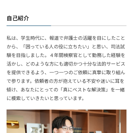
弁
自己紹介
護
士
に
相
私は、学生時代に、報道で弁護士の活躍を目にしたこと
談
から、「困っている人の役に立ちたい」と思い、司法試
す
る
験を目指しました。４年間検察官として勤務した経験を
メ
活かし、どのような方にも適切かつ十分な法的サービス
リ
を提供できるよう、一つ一つのご依頼に真摯に取り組ん
ッ
ト
で参ります。依頼者の方が抱えている不安や迷いに耳を
は
傾け、あなたにとっての「真にベストな解決策」を一緒
に模索していきたいと思っています。
弁
護
士
に
依