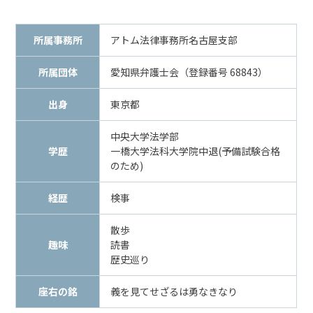
メールで相談予約
LINEで相談案内
所属事務所
アトム法律事務所名古屋支部
所属団体
愛知県弁護士会（登録番号 68843）
傷
出身
東京都
害
事
中央大学法学部
件
学歴
一橋大学法科大学院中退(予備試験合格
で
のため)
お
悩
経歴
検事
み
な
散歩
ら
趣味
読書
お
歴史巡り
電
話
座右の銘
義を見てせざるは勇なきなり
を