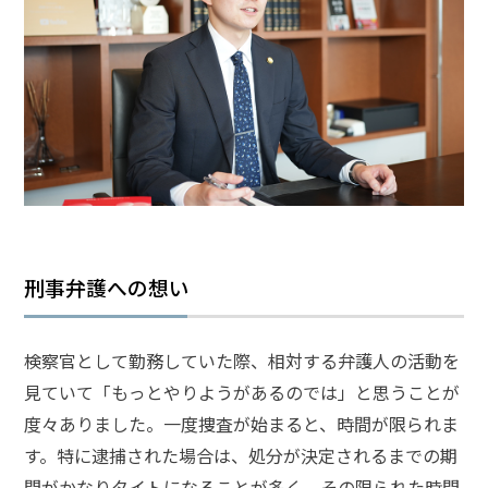
頼
す
る
メ
リ
ッ
ト
は
アト
ム弁
護士
刑事弁護への想い
事務
所の
特徴
検察官として勤務していた際、相対する弁護人の活動を
は？
見ていて「もっとやりようがあるのでは」と思うことが
度々ありました。一度捜査が始まると、時間が限られま
傷
す。特に逮捕された場合は、処分が決定されるまでの期
害
間がかなりタイトになることが多く、その限られた時間